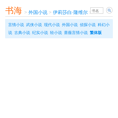
书海
>
外国小说
>
伊莉莎白·隆维尔
>
唯一钟爱
言情小说
武侠小说
现代小说
外国小说
侦探小说
科幻小
说
古典小说
纪实小说
轻小说
蔷薇言情小说
繁体版