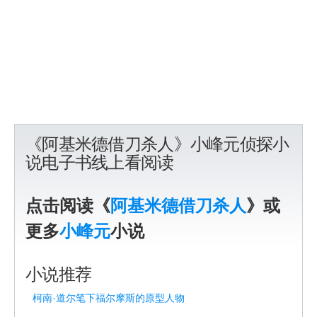
《阿基米德借刀杀人》小峰元侦探小
说电子书线上看阅读
点击阅读《
阿基米德借刀杀人
》或
更多
小峰元
小说
小说推荐
柯南·道尔笔下福尔摩斯的原型人物