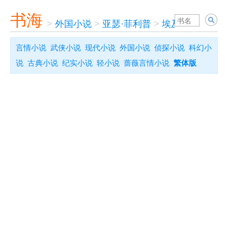
书海
>
外国小说
>
亚瑟·菲利普
>
埃及考古学家
言情小说
武侠小说
现代小说
外国小说
侦探小说
科幻小
说
古典小说
纪实小说
轻小说
蔷薇言情小说
繁体版