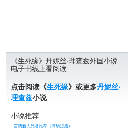
《生死缘》丹妮丝·理查兹外国小说
电子书线上看阅读
点击阅读《
生死缘
》或更多
丹妮丝·
理查兹
小说
小说推荐
言情新人品赏推荐（席绢短篇）