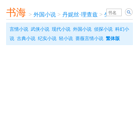
书海
>
外国小说
>
丹妮丝·理查兹
>
生死缘
言情小说
武侠小说
现代小说
外国小说
侦探小说
科幻小
说
古典小说
纪实小说
轻小说
蔷薇言情小说
繁体版