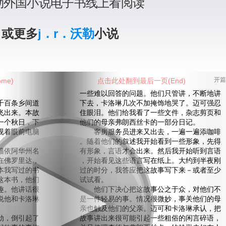
沃勒外国小说电子书线上看阅读
》或更多
j．r．沃勒
小说
me)
点击此处翻到最后一页(End)
开篇
一些难以回答的问题。他们只管讲，不断地讲
百条乡间道
下去，卡洛琳几次不加掩饰地哭了。迈可强忍
飞出来。本故
住眼泪。他们给我看了一些文件，杂志剪页和
一个秋日，下
他们的母亲弗朗西丝卡的一部分日记。
视着眼前电脑
客房服务员进来又出去，一遍一遍添咖啡
。随着他们的叙述我开始看到一些形象，先得
依阿华州名
有形象，言语才会出来。然后我开始听到言语
在佛罗里达，
，开始看见这些语言写在纸上。大约到半夜刚
本我写过的书
过的时分，我答应把这故事写下来－或者至少
这本书，他们
试试看。
趣。他讲话很
他们下决心把这故事公之于众，对他们不
说他和卡洛琳
是一件轻易的事。情况很微妙，事关他们的母
亲也触及他们的父亲。迈可和卡洛琳承认，把
，倒引起了
故事讲出来很可能引起一些粗俗的闲言碎语，