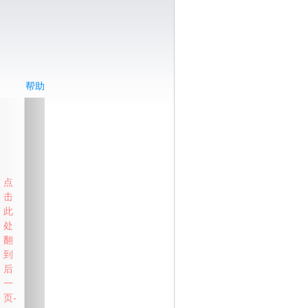
帮助
点
击
此
处
翻
到
后
一
页-