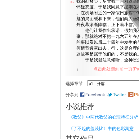
我的好奇心，尽管我一向对这类
<-
怀疑态度。于是我同意下星期在
。在机场附近的一家假日旅馆中
尬的局面缓和下来，他们两人坐
外夜幕渐渐降临，正下着小雪。
他们让我作出承诺：假如我决
事，那就绝对不把一九六五年在
的事以及以后二十四年中发生的
何情节透露出去，行，这是合理
这故事是属于他们的，不是我的
于是我就注意倾听，全神贯注
点击此处翻到前十页(Pag
1
选择章节：
分享到
Facebook
Twitter
Pl
小说推荐
《教父》中两代教父的心理特征分析
《了不起的盖茨比》中的色彩寓意
其它作品