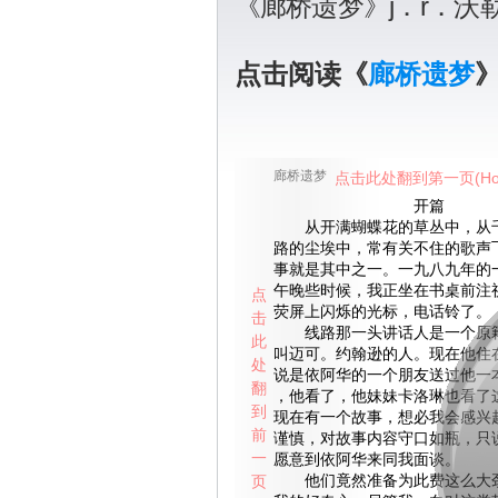
《廊桥遗梦》j．r．
点击阅读《
廊桥遗梦
廊桥遗梦
点击此处翻到第一页(Ho
开篇
从开满蝴蝶花的草丛中，从千
路的尘埃中，常有关不住的歌声
事就是其中之一。一九八九年的
午晚些时候，我正坐在书桌前注
点
荧屏上闪烁的光标，电话铃了。
击
线路那一头讲话人是一个原籍
此
叫迈可。约翰逊的人。现在他住
处
说是依阿华的一个朋友送过他一
翻
，他看了，他妹妹卡洛琳也看了
到
现在有一个故事，想必我会感兴
前
谨慎，对故事内容守口如瓶，只
一
愿意到依阿华来同我面谈。
页
他们竟然准备为此费这么大劲