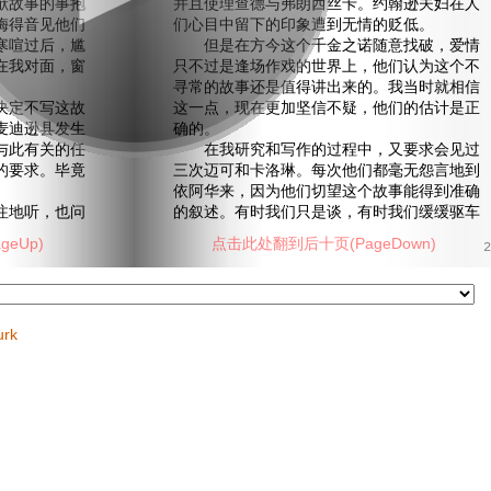
献故事的事抱
并且使理查德与弗朗西丝卡。约翰逊夫妇在人
梅得音见他们
们心目中留下的印象遭到无情的贬低。
寒喧过后，尴
但是在方今这个千金之诺随意找破，爱情
在我对面，窗
只不过是逢场作戏的世界上，他们认为这个不
寻常的故事还是值得讲出来的。我当时就相信
定不写这故
这一点，现在更加坚信不疑，他们的估计是正
麦迪逊县发生
确的。
与此有关的任
在我研究和写作的过程中，又要求会见过
的要求。毕竟
三次迈可和卡洛琳。每次他们都毫无怨言地到
。
依阿华来，因为他们切望这个故事能得到准确
地听，也问
的叙述。有时我们只是谈，有时我们缓缓驱车
eUp)
点击此处翻到后十页(PageDown)
2
urk