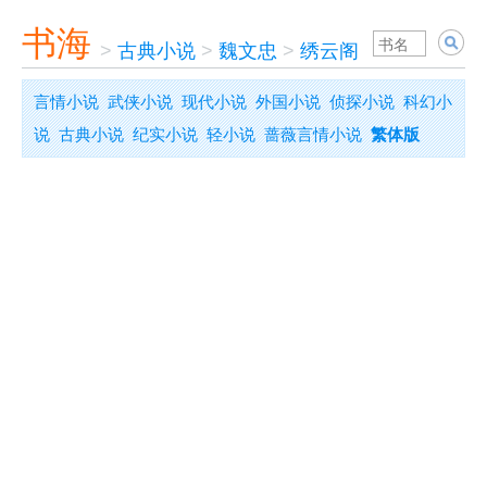
书海
>
古典小说
>
魏文忠
>
绣云阁
言情小说
武侠小说
现代小说
外国小说
侦探小说
科幻小
说
古典小说
纪实小说
轻小说
蔷薇言情小说
繁体版