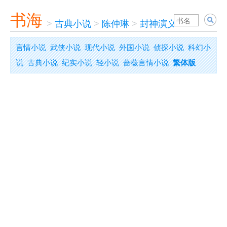
书海
>
古典小说
>
陈仲琳
>
封神演义
言情小说
武侠小说
现代小说
外国小说
侦探小说
科幻小
说
古典小说
纪实小说
轻小说
蔷薇言情小说
繁体版