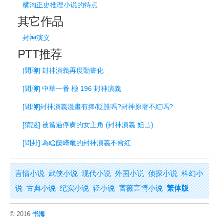
横沟正史推理小说的特点
其它作品
封神演义
PTT推荐
[閒聊] 封神演義再度動畫化
[閒聊] 中華一番 極 196 封神演義
[閒聊]封神演義漫畫有捧/貶誰嗎?封神原著不紅嗎?
[猜謎] 被當過俘虜的女主角 (封神演義 妲己)
[問卦] 為啥藤崎竜的封神演義不會紅
言情小说
武侠小说
现代小说
外国小说
侦探小说
科幻小
说
古典小说
纪实小说
轻小说
蔷薇言情小说
繁体版
© 2016
书海