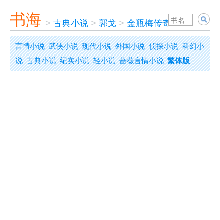
书海
>
古典小说
>
郭戈
>
金瓶梅传奇
言情小说
武侠小说
现代小说
外国小说
侦探小说
科幻小
说
古典小说
纪实小说
轻小说
蔷薇言情小说
繁体版