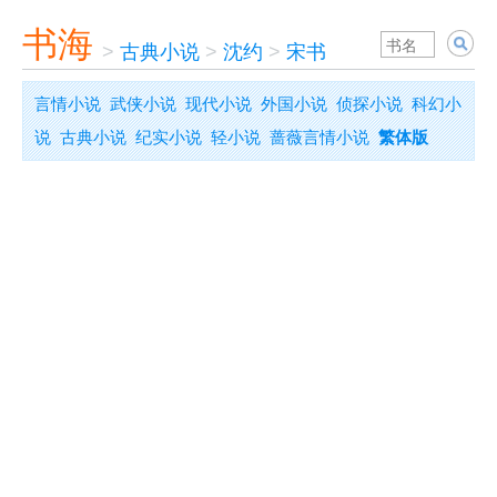
书海
>
古典小说
>
沈约
>
宋书
言情小说
武侠小说
现代小说
外国小说
侦探小说
科幻小
说
古典小说
纪实小说
轻小说
蔷薇言情小说
繁体版