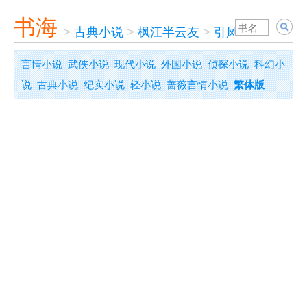
书海
>
古典小说
>
枫江半云友
>
引凤萧
言情小说
武侠小说
现代小说
外国小说
侦探小说
科幻小
说
古典小说
纪实小说
轻小说
蔷薇言情小说
繁体版