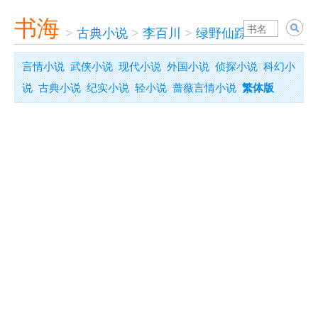
书海
>
古典小说
>
李百川
>
绿野仙踪
言情小说
武侠小说
现代小说
外国小说
侦探小说
科幻小
说
古典小说
纪实小说
轻小说
蔷薇言情小说
繁体版