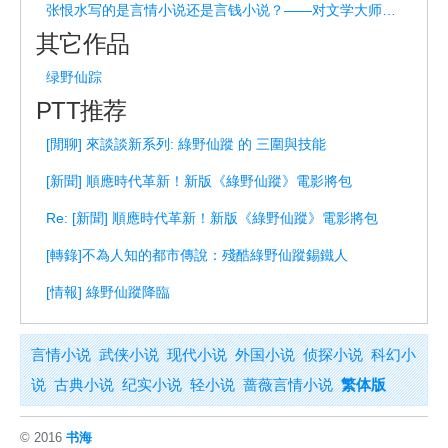
张恨水写的是言情小说还是言钱小说？——对文学大师的重新解读
其它作品
绿野仙踪
PTT推荐
[閒聊] 來談談新系列: 綠野仙蹤 的 三圍與技能
[新聞] 順應時代革新！新版《綠野仙蹤》電影將包
Re: [新聞] 順應時代革新！新版《綠野仙蹤》電影將包
[轉錄]不為人知的都市傳說：殘酷綠野仙蹤錫鐵人
[情報] 綠野仙蹤降臨
言情小说
武侠小说
现代小说
外国小说
侦探小说
科幻小
说
古典小说
纪实小说
轻小说
蔷薇言情小说
繁体版
© 2016
书海