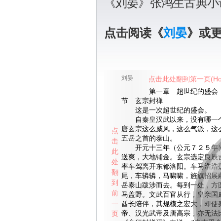
《刘晏》张鸿生古典小
点击阅读《
刘晏
》或
刘晏
点击此处翻到第一页(Ho
第一章 超世纪的盛会
节 玄宗封禅
这是一次超世纪的盛会。
自秦皇汉武以来，没有哪一个
唐玄宗这么威风，这么气派，这
点
五岳之首的泰山。
击
开元十三年（公元７２５年）
此
送爽，大地铺金。玄宗选定良辰
处
率车驾离开东都洛阳。车马浩浩
翻
尾，车辚辚，马啸啸，旌旗招展
到
岳泰山跋涉而去。每到一处，方
前
马盖野。文武百官从行，皇亲国
一
酋长陪伴，其规模之宏大，即使
页
帝、汉光武帝及唐高宗，亦无法