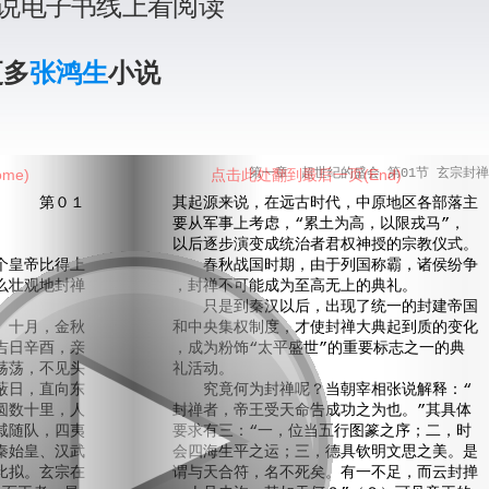
说电子书线上看阅读
更多
张鸿生
小说
me)
点击此处翻到最后一页(End)
第一章 超世纪的盛会 第01节 玄宗封禅
 第０１
其起源来说，在远古时代，中原地区各部落主
要从军事上考虑，“累土为高，以限戎马”，
以后逐步演变成统治者君权神授的宗教仪式。
皇帝比得上
春秋战国时期，由于列国称霸，诸侯纷争
么壮观地封禅
，封禅不可能成为至高无上的典礼。
只是到秦汉以后，出现了统一的封建帝国
十月，金秋
和中央集权制度，才使封禅大典起到质的变化
吉日辛酉，亲
，成为粉饰“太平盛世”的重要标志之一的典
荡荡，不见头
礼活动。
蔽日，直向东
究竟何为封禅呢？当朝宰相张说解释：“
圆数十里，人
封禅者，帝王受天命告成功之为也。”其具体
戚随队，四夷
要求有三：“一，位当五行图篆之序；二，时
秦始皇、汉武
会四海生平之运；三，德具钦明文思之美。是
比拟。玄宗在
谓与天合符，名不死矣。有一不足，而云封掸