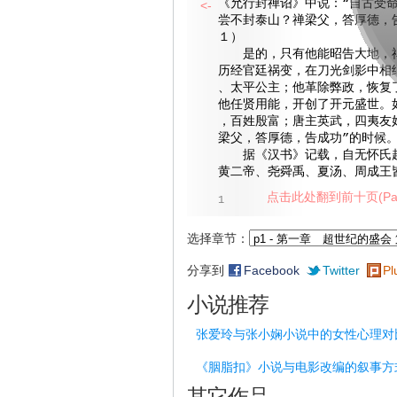
《允行封禅诏》中说：“自古受
<-
尝不封泰山？禅梁父，答厚德，
１）
是的，只有他能昭告大地，禅
历经官廷祸变，在刀光剑影中相
、太平公主；他革除弊政，恢复
他任贤用能，开创了开元盛世。
，百姓殷富；唐主英武，四夷友
梁父，答厚德，告成功”的时候
据《汉书》记载，自无怀氏起
黄二帝、尧舜禹、夏汤、周成王
点击此处翻到前十页(Pag
1
选择章节：
分享到
Facebook
Twitter
Pl
小说推荐
张爱玲与张小娴小说中的女性心理对
《胭脂扣》小说与电影改编的叙事方
其它作品