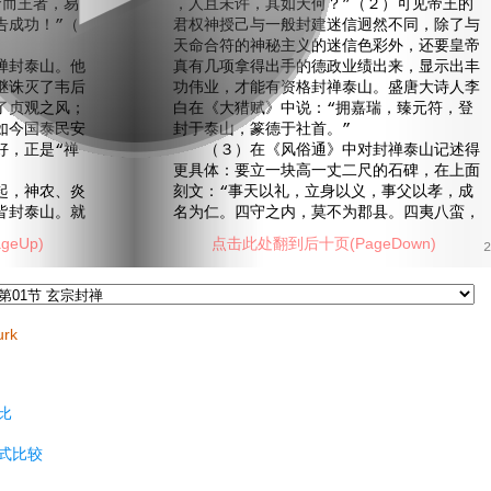
命而王者，易
，人且未许，其如天何？”（２）可见帝王的
告成功！”（
君权神授己与一般封建迷信迥然不同，除了与
天命合符的神秘主义的迷信色彩外，还要皇帝
封泰山。他
真有几项拿得出手的德政业绩出来，显示出丰
继诛灭了韦后
功伟业，才能有资格封禅泰山。盛唐大诗人李
了贞观之风；
白在《大猎赋》中说：“拥嘉瑞，臻元符，登
如今国泰民安
封于泰山，篆德于社首。”
好，正是“禅
（３）在《风俗通》中对封禅泰山记述得
。
更具体：要立一块高一丈二尺的石碑，在上面
，神农、炎
刻文：“事天以礼，立身以义，事父以孝，成
皆封泰山。就
名为仁。四守之内，莫不为郡县。四夷八蛮，
eUp)
点击此处翻到后十页(PageDown)
2
urk
比
式比较