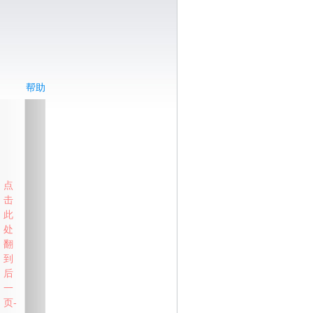
帮助
点
击
此
处
翻
到
后
一
页-