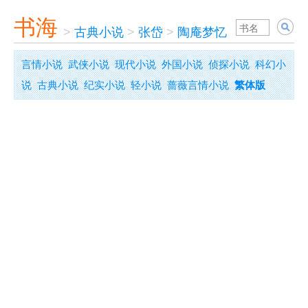
书海
>
古典小说
>
张岱
>
陶庵梦忆
言情小说
武侠小说
现代小说
外国小说
侦探小说
科幻小
说
古典小说
纪实小说
轻小说
蔷薇言情小说
繁体版