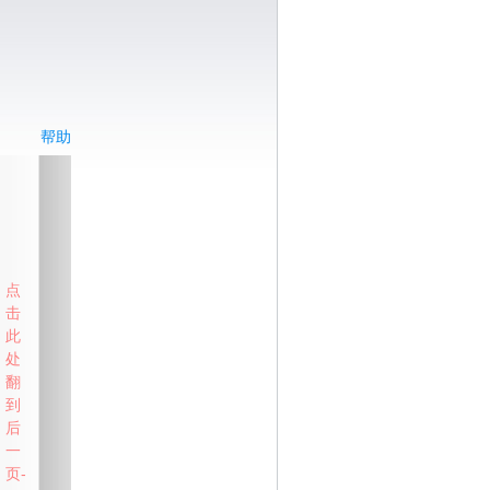
帮助
点
击
此
处
翻
到
后
一
页-