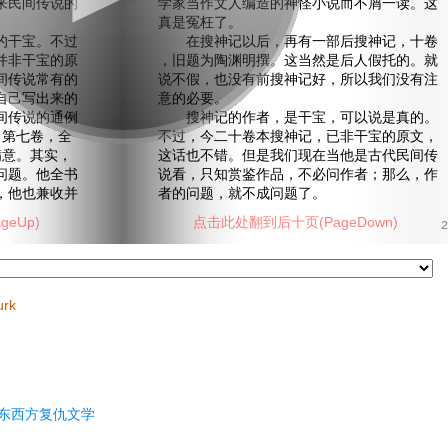
来民间传说的
学家当作文人编造的神怪小说而不屑一读。这
真是冤枉了。
干宝。不过
在搜神记以后，再有一部后搜神记，十卷
并非干宝的原
，旧题为陶渊明撰。这当然是后人假托的。就
间传说常有的
说不假，也没有前搜神记好，所以我们没有注
自己写出来的
意的必要。
间传说的通例
搜神记的作者，是干宝，可以说是真的。
，第七卷，全
不过，今二十卷本搜神记，已非干宝的原文，
满意。其实，
这话也不错。但是我们现在当他是古代民间传
问题。他全书
说看，只知赏鉴作品，不必问作者；那么，作
，他也兼收并
者的问题，就不成问题了。
eUp)
点击此处翻到后十页(PageDown)
2
urk
东西方复仇文学