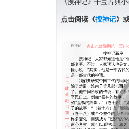
《搜神记》干宝古典小
点击阅读《
搜神记
》
搜神记
点击此处翻到第一页(Ho
搜神记新序
搜神记，人家都知道他是中国
部名著。不过，人家误认他是文
怪小说，”其实，他是一部古代
是一部古代的神话。
点
我们要研究中国古代的民间传
击
除了楚辞，淮南子等几部书而外
此
了。他中间所收的传说，有许多
处
平民口上。例如“蚕神的故事，”
翻
如“盘瓠的故事，”（卷十四）“
到
子的故事，”（卷十六）如“细腰
前
（卷十八）或至今整个的流传于
一
许多变化，而演成今日流行的传
页
留心考察，就可以看得出。总之