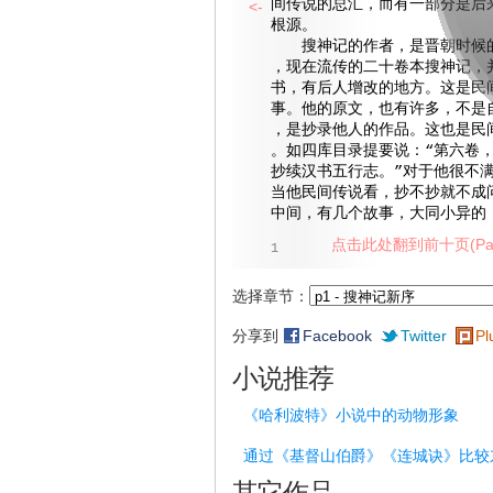
间传说的总汇，而有一部分是后
<-
根源。
搜神记的作者，是晋朝时候的
，现在流传的二十卷本搜神记，
书，有后人增改的地方。这是民
事。他的原文，也有许多，不是
，是抄录他人的作品。这也是民
。如四库目录提要说：“第六卷
抄续汉书五行志。”对于他很不
当他民间传说看，抄不抄就不成
中间，有几个故事，大同小异的
点击此处翻到前十页(Pag
1
选择章节：
分享到
Facebook
Twitter
Pl
小说推荐
《哈利波特》小说中的动物形象
通过《基督山伯爵》《连城诀》比较
其它作品