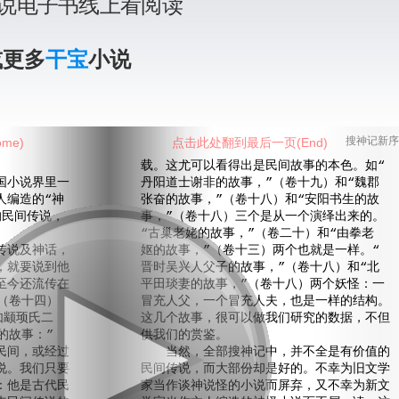
说电子书线上看阅读
或更多
干宝
小说
me)
点击此处翻到最后一页(End)
搜神记新序
载。这尤可以看得出是民间故事的本色。如“
小说界里一
丹阳道士谢非的故事，”（卷十九）和“魏郡
人编造的“神
张奋的故事，”（卷十八）和“安阳书生的故
的民间传说，
事，”（卷十八）三个是从一个演绎出来的。
“古巢老姥的故事，”（卷二十）和“由拳老
说及神话，
妪的故事，”（卷十三）两个也就是一样。“
，就要说到他
晋时吴兴人父子的故事，”（卷十八）和“北
至今还流传在
平田琰妻的故事，”（卷十八）两个妖怪：一
（卷十四）
冒充人父，一个冒充人夫，也是一样的结构。
如颛顼氏二
这几个故事，很可以做我们研究的数据，不但
的故事：”
供我们的赏鉴。
民间，或经过
当然，全部搜神记中，并不全是有价值的
说。我们只要
民间传说，而大部份却是好的。不幸为旧文学
：他是古代民
家当作谈神说怪的小说而屏弃，又不幸为新文