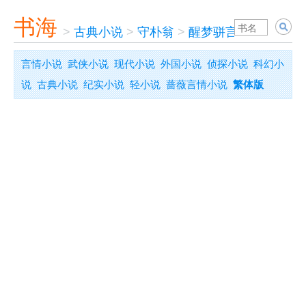
书海
>
古典小说
>
守朴翁
>
醒梦骈言
言情小说
武侠小说
现代小说
外国小说
侦探小说
科幻小
说
古典小说
纪实小说
轻小说
蔷薇言情小说
繁体版