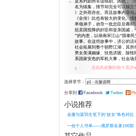
是系列剧而非连续剧。因此，《
<-
名为续集，情节却完全可以独立
》之外而存在。而且故事内容与
《全传》比也有较大的变化。续
率领弟子，劝导一批忠臣后裔和
惩卖国投降的奸臣和皇亲国戚，
”的内患，以保南宋江山“国泰民
故事。在这些故事中，济公的活
社会拓展到整个朝野江湖，其所
男女美满姻缘、扶危济困、除怪
系国家安危的军机大事，社会场
点击此处翻到前十页(Pag
1
选择章节：
分享到
Facebook
Twitter
Pl
小说推荐
金庸与梁羽生笔下的“妖女”角色对比
一份个人书单——俄罗斯名著100部
其它作品