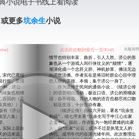
典小说电子书线上看阅读
》或更多
坑余生
小说
me)
点击此处翻到最后一页(End)
出版说明
情节也特别丰富、曲折，引人入胜。济公的形
象也从一个游戏人间行侠仗义的“颠憎”，逐
渐演化成一个忠肝义胆、神机妙算、佛法无边
宋代已露端
的济世活佛。作者实在是将旧时群众心目中理
说行世。至清
想人物的美德、本领，集于济公一身了。
一种，济公
作为流传于民间的通俗小说，《续济公传
的续集也相继
》的语言明白流畅，极近口语。济公的滑稽诙
二百回的（见
谐，自不待说，其他人物的语言也都尽肖口吻
及其他》）。
，贴近生活，十分生动有趣。
版有《济公
《续济公传》自续六开始，署名“坑余生
续至八集），
初稿”，续七序末署“坑余生写于申江心出家
望。
之龛中”。据此，作者似为一饱经磨难的出家
实际上是由
人，但“出家”云云，或许不过是执笔文人的
天的话来说，
伪托。成书年代约在清光绪年间。此次整理出