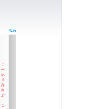
帮助
点
击
此
处
翻
到
后
一
页-