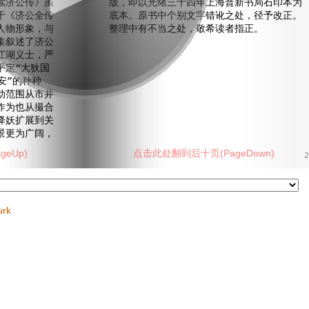
续济公传》虽
版，即以光绪三十四年上海普新书局石印本为
于《济公全传
底本。原书中个别文字错讹之处，径予改正。
人物形象，与
整理中有不当之处，敬希读者指正。
集叙述了济公
江湖义士，严
平定“大狄国
安”的种种
动范围从市井
作为也从撮合
降妖扩展到关
景更为广阔，
eUp)
点击此处翻到后十页(PageDown)
2
urk