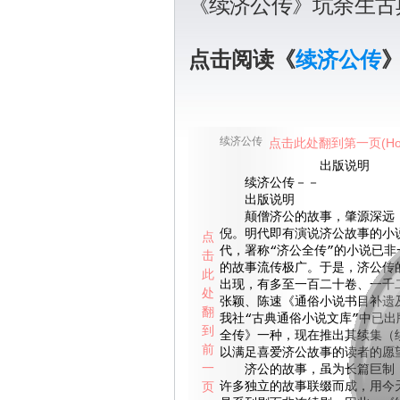
《续济公传》坑余生古
点击阅读《
续济公传
续济公传
点击此处翻到第一页(Ho
出版说明
续济公传－－
出版说明
颠僧济公的故事，肇源深远，
倪。明代即有演说济公故事的小
点
代，署称“济公全传”的小说已非
击
的故事流传极广。于是，济公传
此
出现，有多至一百二十卷、一千
处
张颖、陈速《通俗小说书目补遗
翻
我社“古典通俗小说文库”中已出
到
全传》一种，现在推出其续集（
前
以满足喜爱济公故事的读者的愿
一
济公的故事，虽为长篇巨制，
页
许多独立的故事联缀而成，用今