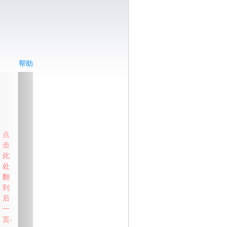
帮助
点
击
此
处
翻
到
后
一
页-