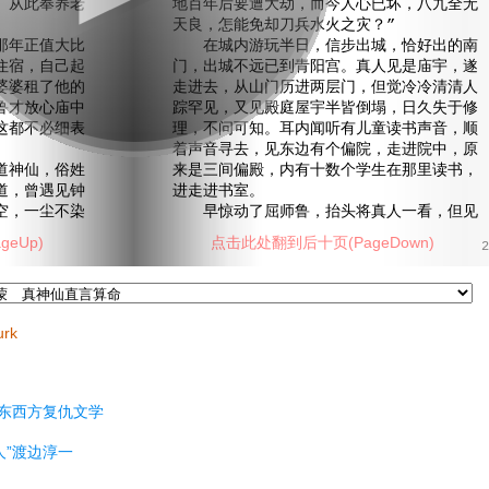
。从此奉养老
地百年后要遭大劫，而今人心已坏，八九全无
天良，怎能免却刀兵水火之灾？”
年正值大比
在城内游玩半日，信步出城，恰好出的南
住宿，自己起
门，出城不远已到青阳宫。真人见是庙宇，遂
婆婆租了他的
走进去，从山门历进两层门，但觉冷冷清清人
鲁才放心庙中
踪罕见，又见殿庭屋宇半皆倒塌，日久失于修
这都不必细表
理，不问可知。耳内闻听有儿童读书声音，顺
着声音寻去，见东边有个偏院，走进院中，原
神仙，俗姓
来是三间偏殿，内有十数个学生在那里读书，
道，曾遇见钟
进走进书室。
空，一尘不染
早惊动了屈师鲁，抬头将真人一看，但见
eUp)
点击此处翻到后十页(PageDown)
2
urk
东西方复仇文学
人”渡边淳一