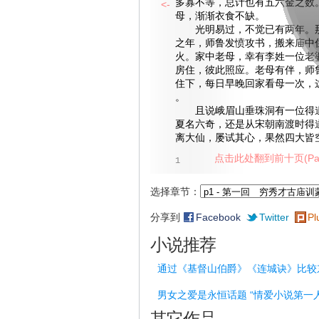
多寡不等，总计也有五六金之数
<-
母，渐渐衣食不缺。
光明易过，不觉已有两年。那
之年，师鲁发愤攻书，搬来庙中
火。家中老母，幸有李姓一位老
房住，彼此照应。老母有伴，师
住下，每日早晚回家看母一次，
。
且说峨眉山垂珠洞有一位得道
夏名六奇，还是从宋朝南渡时得
离大仙，屡试其心，果然四大皆
点击此处翻到前十页(Pag
1
选择章节：
分享到
Facebook
Twitter
Pl
小说推荐
通过《基督山伯爵》《连城诀》比较
男女之爱是永恒话题 “情爱小说第一
其它作品