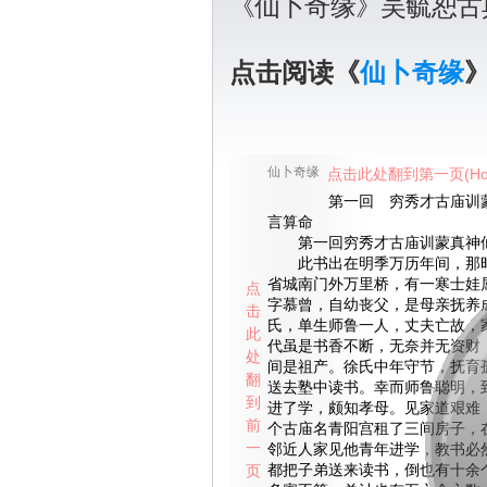
《仙卜奇缘》吴毓恕古
点击阅读《
仙卜奇缘
仙卜奇缘
点击此处翻到第一页(Ho
第一回 穷秀才古庙训蒙
言算命
第一回穷秀才古庙训蒙真神
此书出在明季万历年间，那时
省城南门外万里桥，有一寒士娃
点
字慕曾，自幼丧父，是母亲抚养
击
氏，单生师鲁一人，丈夫亡故，
此
代虽是书香不断，无奈并无资财
处
间是祖产。徐氏中年守节，抚育
翻
送去塾中读书。幸而师鲁聪明，
到
进了学，颇知孝母。见家道艰难
前
个古庙名青阳宫租了三间房子，
一
邻近人家见他青年进学，教书必
页
都把子弟送来读书，倒也有十余