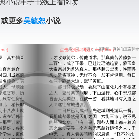
典小说电子书线上看阅读
》或更多
吴毓恕
小说
me)
点击此处翻到最后一页(End)
第一回 穷秀才古庙训蒙 真神仙直言算命
 真神仙直
，才收做徒弟，传他道术。那真仙苦苦修炼一
二百年，成了正果，已赴过瑶池筵宴，蒙玉皇
仙直言算命
大帝亲封为普济真人。那些腾云驾雾，唤雨呼
四川成都府
风，遣将驱神，无样不会，却不肯轻用。每日
屈名师鲁，表
在洞中静参大道，默诵黄庭。
成人。母亲徐
那日静极思动，要想下山度化几个有根基
家道贫寒。历
之人，登时离了洞府，下山游行。心中想成都
，只有住房七
省会人烟稠密，往彼一游，看其地可有入道之
孤儿，稍长即
人？遂往省城进发。
到十八岁上就
二日后已到成都，先进城到处游玩一番。
，遂在近邻一
看那成都果然是天府之国，六街三市，说不尽
在那里训蒙。
的热闹繁华。但有一事，那些人面上都带着凶
然是好，各家
恶之像，要寻一个有善无恶慈祥恺悌之人，千
个学生，束修
中无一。真人看罢暗暗的叹息道：“怪不的此