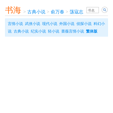
书海
>
古典小说
>
俞万春
>
荡寇志
言情小说
武侠小说
现代小说
外国小说
侦探小说
科幻小
说
古典小说
纪实小说
轻小说
蔷薇言情小说
繁体版