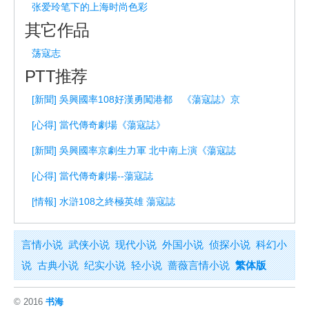
张爱玲笔下的上海时尚色彩
其它作品
荡寇志
PTT推荐
[新聞] 吳興國率108好漢勇闖港都 《蕩寇誌》京
[心得] 當代傳奇劇場《蕩寇誌》
[新聞] 吳興國率京劇生力軍 北中南上演《蕩寇誌
[心得] 當代傳奇劇場--蕩寇誌
[情報] 水滸108之終極英雄 蕩寇誌
言情小说
武侠小说
现代小说
外国小说
侦探小说
科幻小
说
古典小说
纪实小说
轻小说
蔷薇言情小说
繁体版
© 2016
书海