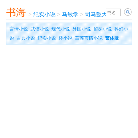
书海
>
纪实小说
>
马敏学
>
司马懿大传
言情小说
武侠小说
现代小说
外国小说
侦探小说
科幻小
说
古典小说
纪实小说
轻小说
蔷薇言情小说
繁体版