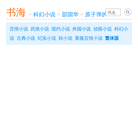
书海
>
科幻小说
>
邵国华
>
原子弹的爱
言情小说
武侠小说
现代小说
外国小说
侦探小说
科幻小
说
古典小说
纪实小说
轻小说
蔷薇言情小说
繁体版