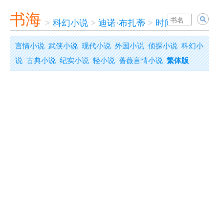
书海
>
科幻小说
>
迪诺·布扎蒂
>
时间机器
言情小说
武侠小说
现代小说
外国小说
侦探小说
科幻小
说
古典小说
纪实小说
轻小说
蔷薇言情小说
繁体版