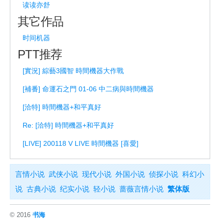
读读亦舒
其它作品
时间机器
PTT推荐
[實況] 綜藝3國智 時間機器大作戰
[補番] 命運石之門 01-06 中二病與時間機器
[洽特] 時間機器+和平真好
Re: [洽特] 時間機器+和平真好
[LIVE] 200118 V LIVE 時間機器 [喜愛]
言情小说
武侠小说
现代小说
外国小说
侦探小说
科幻小
说
古典小说
纪实小说
轻小说
蔷薇言情小说
繁体版
© 2016
书海