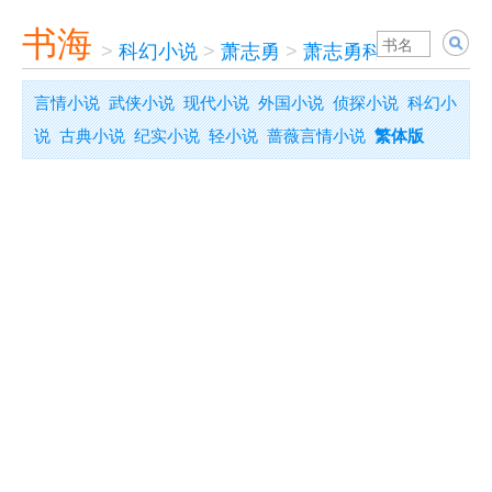
书海
>
科幻小说
>
萧志勇
>
萧志勇科幻小说集
言情小说
武侠小说
现代小说
外国小说
侦探小说
科幻小
说
古典小说
纪实小说
轻小说
蔷薇言情小说
繁体版