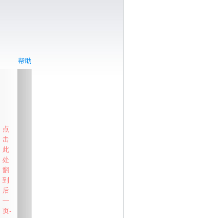
帮助
点
击
此
处
翻
到
后
一
页-