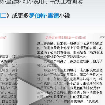
特·里德科幻小说电子书线上看阅读
期二
》或更多
罗伯特·里德
小说
me)
点击此处翻到最后一页(End)
全文
过天井边缘。往常他一般是滚下长满草的斜坡
的，但是今天晚上他穿上了最漂亮的衣服，心
里溢满了公民的责任感。他稳站着，竭力表现
蒂芬，“好
得一个最优秀的公民所能表现出的。
是项简单的工
总统整个现身了，虽然是虚幻的，但几乎
于此事。站在
可以以假乱真。
电脑说，要求
那是张拉非混血的脸孔，该死的头发居然
那利。他分别
长到贴在了他结实的肩膀上。第二个学期才只
足，也不管为
过了一半，普拉兹总统是斯蒂芬认得出的一唯
下拉施莫山脉
一个总统，虽然这只是个幻影，由机器的相互
到这六个石制
作用而送到这儿来的……但是他的到来仍是种
掉它，马上。
荣幸，斯蒂芬党得心理怪怪的，数不清道不白
，斯蒂芬琐住
的理由使他紧张不安，好的还是坏的。
，自言自语道
“你好，”十一岁的男孩喊到，“总统先