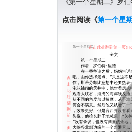
《第一个星期二》罗伯
点击阅读《
第一个星
第一个星期二
点击此处翻到第一页(Ho
全文
第一个星期二
作者：罗伯特·里德
在一番争论之后，妈妈告诉斯
吧，由你选择景点。”只是这不
点
作，斯蒂芬却比意想中还要热衷
击
泡沫铺砌的天井中，他对着房式
此
观看大峡谷，海湾的海岸线及迪
处
从不同的角度加以揣摩，从不满
翻
何会不满意。然后他又试看了一
到
，效果更好。但是言西并没有看
前
头像，他拉长脖子地喊道：“关
一
”没有争议，也没有商量的余地
页
大峡谷北部边缘的一个普通景点