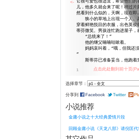
它很可爱也很适宜，希望他们的
<-
儿，他多久就会来了呢！稍过片
然看到什么似的，天啊，现在即…
狭小的草地上出现一个人。高
穿着鲜艳悦目的衣服，出色英俊
蒂芬微笑。男孩连忙跑进屋子，
“总统来了！”
他的继父喃喃咕哝着。
妈妈哀叫着，“哦，但我还没
”
斯蒂芬已准备妥当，他跑着穿
点击此处翻到前十页(Pag
1
选择章节：
分享到
Facebook
Twitter
Pl
小说推荐
金庸小说之十大经典爱情片段
回顾金庸小说《天龙八部》请倪匡代
其它作品