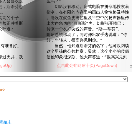
客人会喜欢这
生吗？”
刻，斯蒂芬忽
幻影没有移动。房式电脑在拼命地搜索着
…
指令，在有限的内存里构画出人物性格及特性
高的个子，
。隐没在鱿鱼皮篱笆里及半空中的扬声器里传
的脸正冲着斯
出大声急切的“嘶嘶嘶”声。幻影张开嘴巴：
欢呼道：
传来一个友好尖锐的声音。“斯——蒂芬”。
随后总统移动了，同时伸出双手边说道：“你
好，年轻人，很高兴见到你。”
有准备好。
当然，他知道斯蒂芬的名字，他可以阅读
这个男孩的公共档案，显然，这个小小的伎俩
过天井，跃
使他印象很深刻。他大声答道：“很高兴见到
eUp)
点击此处翻到后十页(PageDown)
2
urk
笔始末