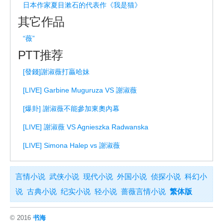
日本作家夏目漱石的代表作《我是猫》
其它作品
“薇”
PTT推荐
[發錢]謝淑薇打贏哈妹
[LIVE] Garbine Muguruza VS 謝淑薇
[爆卦] 謝淑薇不能參加東奧內幕
[LIVE] 謝淑薇 VS Agnieszka Radwanska
[LIVE] Simona Halep vs 謝淑薇
言情小说
武侠小说
现代小说
外国小说
侦探小说
科幻小
说
古典小说
纪实小说
轻小说
蔷薇言情小说
繁体版
© 2016
书海