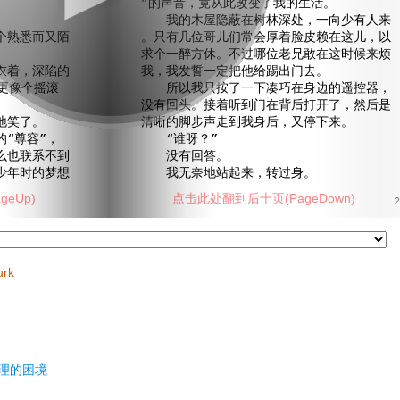
”的声音，竟从此改变了我的生活。
我的木屋隐蔽在树林深处，一向少有人来
熟悉而又陌
。只有几位哥儿们常会厚着脸皮赖在这儿，以
求个一醉方休。不过哪位老兄敢在这时候来烦
着，深陷的
我，我发誓一定把他给踢出门去。
更像个摇滚
所以我只按了一下凑巧在身边的遥控器，
没有回头。接着听到门在背后打开了，然后是
地笑了。
清晰的脚步声走到我身后，又停下来。
“尊容”，
“谁呀？”
么也联系不到
没有回答。
少年时的梦想
我无奈地站起来，转过身。
eUp)
点击此处翻到后十页(PageDown)
2
urk
理的困境