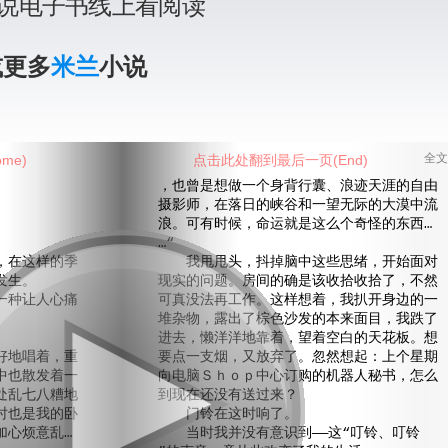
说电子书线上看阅读
或更多
米兰
小说
me)
点击此处翻到最后一页(End)
全文
，也曾是想做一个身背行囊、浪迹天涯的自由
摄影师，在落日的峡谷和一望无际的大漠中流
浪。可有时候，命运就是这么个奇怪的东西…
…“
在这样的季
我甩甩头，抖掉脑中这些思绪，开始面对
发生。
现实的问题。房间的确是该收拾收拾了，不然
种让人心痛
可真没法再工作。这样想着，我扒开身边的一
。
堆杂物，露出了棕色沙发的本来面目，我跌了
进去，懒洋洋地靠着，望着空白的天花板。想
地唱着，重
要点一支烟，又放弃了。忽然想起：上个星期
中也散发着一
向电脑Ｓｈｏｐ中心订购的机器人秘书，怎么
处乱七八糟地
到现在还没有送过来？
时也是我的卧
门铃在这时响了。
加心烦意乱…
当时我并没有意识到——这“叮铃、叮铃