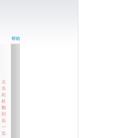
帮助
点
击
此
处
翻
到
后
一
页-