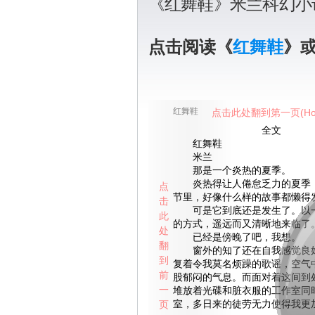
《红舞鞋》米兰科幻小
点击阅读《
红舞鞋
》
红舞鞋
点击此处翻到第一页(Ho
全文
红舞鞋
米兰
那是一个炎热的夏季。
炎热得让人倦怠乏力的夏季，
点
节里，好像什么样的故事都懒得
击
可是它到底还是发生了。以一
此
的方式，遥远而又清晰地来临了
处
已经是傍晚了吧，我想。
翻
窗外的知了还在自我感觉良好
到
复着令我莫名烦躁的歌谣，空气
前
股郁闷的气息。而面对着这间到
一
堆放着光碟和脏衣服的工作室同
页
室，多日来的徒劳无力使得我更