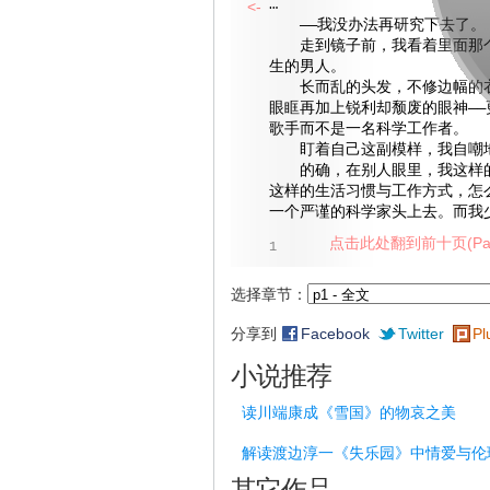
…
<-
——我没办法再研究下去了。
走到镜子前，我看着里面那个
生的男人。
长而乱的头发，不修边幅的衣
眼眶再加上锐利却颓废的眼神——
歌手而不是一名科学工作者。
盯着自己这副模样，我自嘲
的确，在别人眼里，我这样的
这样的生活习惯与工作方式，怎
一个严谨的科学家头上去。而我
点击此处翻到前十页(Pag
1
选择章节：
分享到
Facebook
Twitter
Pl
小说推荐
读川端康成《雪国》的物哀之美
解读渡边淳一《失乐园》中情爱与伦
其它作品