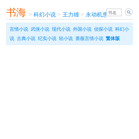
书海
>
科幻小说
>
王力雄
>
永动机患者
言情小说
武侠小说
现代小说
外国小说
侦探小说
科幻小
说
古典小说
纪实小说
轻小说
蔷薇言情小说
繁体版