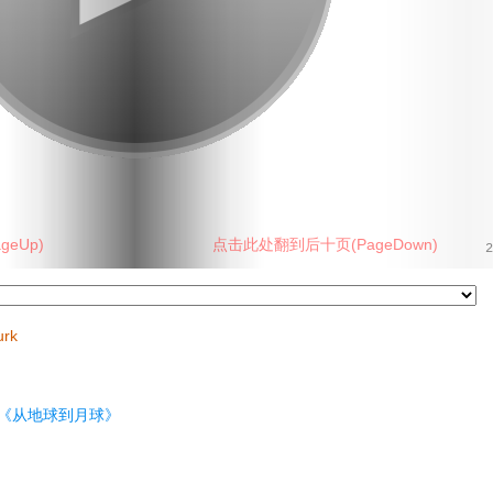
eUp)
点击此处翻到后十页(PageDown)
2
urk
《从地球到月球》