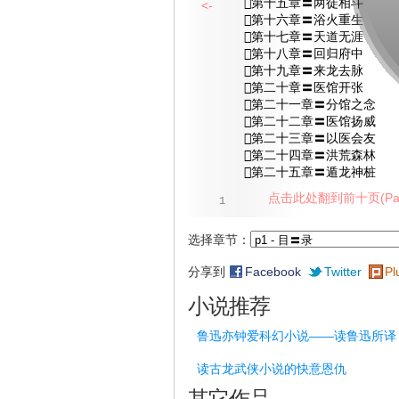
第十五章〓两徒相斗
<-
第十六章〓浴火重生
第十七章〓天道无涯
第十八章〓回归府中
第十九章〓来龙去脉
第二十章〓医馆开张
第二十一章〓分馆之念
第二十二章〓医馆扬威
第二十三章〓以医会友
第二十四章〓洪荒森林
第二十五章〓遁龙神桩
点击此处翻到前十页(Pag
1
选择章节：
分享到
Facebook
Twitter
Pl
小说推荐
鲁迅亦钟爱科幻小说——读鲁迅所译
读古龙武侠小说的快意恩仇
其它作品