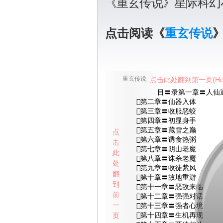
《重玄传说》星际科幻
点击阅读《
重玄传说
重玄传说
点击此处翻到第一页(Ho
目〓录第一章〓人仙
第二章〓仙器入体
第三章〓收服恶蛟
第四章〓初显身手
第五章〓藏雪之巅
点
第六章〓诱食热粥
击
第七章〓阴山老魔
此
第八章〓诛杀老魔
处
第九章〓收徒紫风
翻
第十章〓故地重游
到
第十一章〓恶敌来临
前
第十二章〓强强对话
一
第十三章〓强者心境
页
第十四章〓生机再现