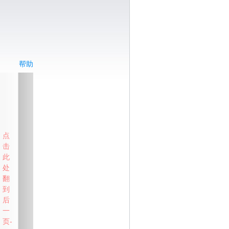
帮助
点
击
此
处
翻
到
后
一
页-