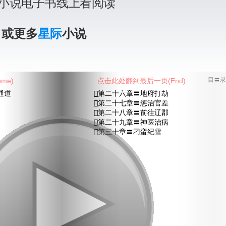
小说电子书线上看阅读
》或更多
星际
小说
me)
点击此处翻到最后一页(End)
目〓录
通道
第二十六章〓地府打劫
第二十七章〓惩治官差
第二十八章〓前往辽郡
第二十九章〓神医治病
第三十章〓刁蛮纪雪