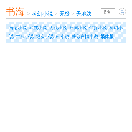
书海
>
科幻小说
>
无极
>
天地决
言情小说
武侠小说
现代小说
外国小说
侦探小说
科幻小
说
古典小说
纪实小说
轻小说
蔷薇言情小说
繁体版