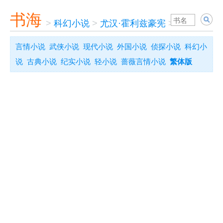
书海
>
科幻小说
>
尤汉·霍利兹豪宪
>
豚鼠特鲁勒
言情小说
武侠小说
现代小说
外国小说
侦探小说
科幻小
说
古典小说
纪实小说
轻小说
蔷薇言情小说
繁体版