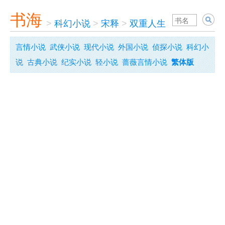
书海
>
科幻小说
>
宋释
>
双重人生
言情小说
武侠小说
现代小说
外国小说
侦探小说
科幻小
说
古典小说
纪实小说
轻小说
蔷薇言情小说
繁体版