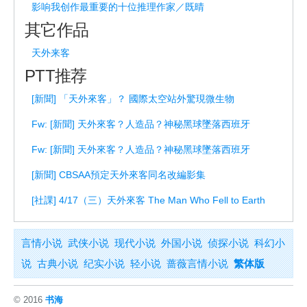
影响我创作最重要的十位推理作家／既晴
其它作品
天外来客
PTT推荐
[新聞] 「天外來客」？ 國際太空站外驚現微生物
Fw: [新聞] 天外來客？人造品？神秘黑球墜落西班牙
Fw: [新聞] 天外來客？人造品？神秘黑球墜落西班牙
[新聞] CBSAA預定天外來客同名改編影集
[社課] 4/17（三）天外來客 The Man Who Fell to Earth
言情小说
武侠小说
现代小说
外国小说
侦探小说
科幻小
说
古典小说
纪实小说
轻小说
蔷薇言情小说
繁体版
© 2016
书海