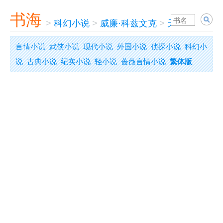
书海
>
科幻小说
>
威廉·科兹文克
>
天外来客
言情小说
武侠小说
现代小说
外国小说
侦探小说
科幻小
说
古典小说
纪实小说
轻小说
蔷薇言情小说
繁体版