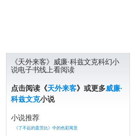
《天外来客》威廉·科兹文克科幻小
说电子书线上看阅读
点击阅读《
天外来客
》或更多
威廉·
科兹文克
小说
小说推荐
《了不起的盖茨比》中的色彩寓意