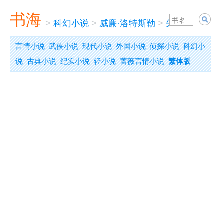
书海
>
科幻小说
>
威廉·洛特斯勒
>
先取恐龙还是
言情小说
武侠小说
现代小说
外国小说
侦探小说
科幻小
说
古典小说
纪实小说
轻小说
蔷薇言情小说
繁体版