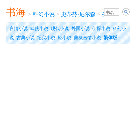
书海
>
科幻小说
>
史蒂芬·尼尔森
>
生死无疆
言情小说
武侠小说
现代小说
外国小说
侦探小说
科幻小
说
古典小说
纪实小说
轻小说
蔷薇言情小说
繁体版