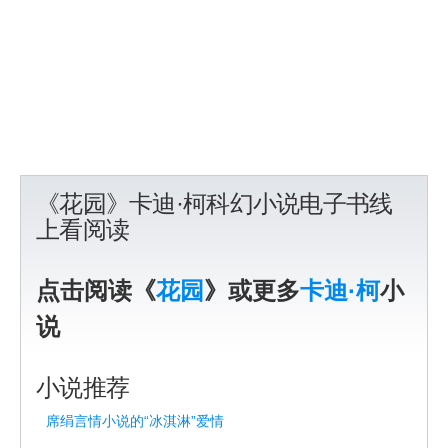
《花园》卡迪·柯科幻小说电子书线
上看阅读
点击阅读《
花园
》或更多
卡迪·柯
小
说
小说推荐
席绢言情小说的“冰淇淋”爱情