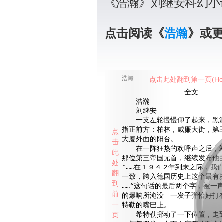
《浩瀚》刘继安科幻小
点击阅读《
浩瀚
》或
浩瀚
点击此处翻到第一页(Ho
全文
浩瀚
刘继安
一支左轮慢慢仰了起来，黑洞
指正前方：柏林，威廉大街，第
点
大厦外面的阳台。
击
在一阵狂热的欢呼声之后，站
此
那位第三帝国元首，继续发布他
处
“……在１９４２年到来之际，我
翻
一致，跨入德国历史上这个最有
到
……“这句话的最后两个字，被一
前
的爆响所淹没，一发子弹恰好打
一
特勒的嘴巴上。
页
希特勒挪动了一下位置，走到