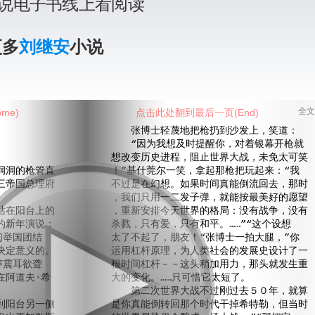
说电子书线上看阅读
更多
刘继安
小说
me)
点击此处翻到最后一页(End)
全文
张博士轻蔑地把枪扔到沙发上，笑道：
“因为我想及时提醒你，对着银幕开枪就
想改变历史进程，阻止世界大战，未免太可笑
洞的枪管直
！”基什莞尔一笑，拿起那枪把玩起来：“我
三帝国总理府
不过是在幻想。如果时间真能倒流回去，那时
，我们只用一二发子弹，就能按最美好的愿望
在阳台上的
，重新安排今天世界的格局：没有战争，没有
的新年演说：
杀戮，只有爱，只有和平。……”“这个设想
们举国团结
太了不起了，朋友！“张博士一拍大腿，”你
决定意义的。
运用杠杆原理，为人类社会的发展史设计了一
声震耳欲聋
根时间杠杆－－这头稍加用力，那头就发生重
在阿道夫·希
大的变化。……只可惜它太短了。
第二次世界大战不过刚过去５０年，就算
阳台另一侧
是你真能倒转回那个时代干掉希特勒，但当时