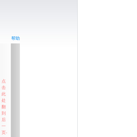
帮助
点
击
此
处
翻
到
后
一
页-