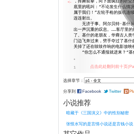
，挥舞双拳，向下面疯狂的听众
<-
底里的吼叫：“不论发生什么情
属于我们！”左轮手枪的扳机连
连连射出。
无济于事。阿尔贝特·基什从
出一声沉重的叹息。……客厅里的
了。基什的老朋友，华裔古人类
门边飞奔过来，劈手夺过了基什
关掉了还在吱吱作响的电影放映
“你怎么不通报就进来？“基
。
点击此处翻到前十页(Pag
1
选择章节：
分享到
Facebook
Twitter
Pl
小说推荐
暗藏于《三国演义》中的性别秘密
张恨水写的是言情小说还是言钱小说
其它作品