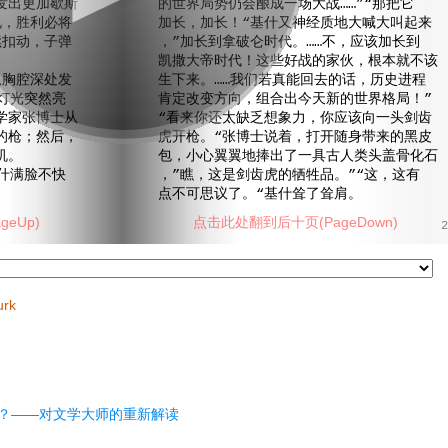
发出更加歇斯
的世界局势仍会酿成一场大战……”“那把它
况，胜利必将
加长，加长！“基什又神经质地大喊大叫起来
续扣动，子弹
，”加长到拿破仑时代。……不，应该加长到
凯撒大帝时代！这些好战的家伙，根本就不该
胸腔深处发
生下来。……我们若真能回去的话，历史进程
灯光突然亮
肯定改变方向，组合出今天新的世界格局！”
学家张博士从
“看来你还太缺乏想象力，你应该向一头剑齿
的枪；然后，
虎开枪。“张博士说着，打开随身带来的黑皮
机。
包，小心翼翼地捧出了一具古人类头盖骨化石
什满脸不快
，”瞧，这是剑齿虎的牺牲品。”“这，这有
点不可思议了。“基什耸了耸肩。
eUp)
点击此处翻到后十页(PageDown)
2
urk
？——对文学大师的重新解读