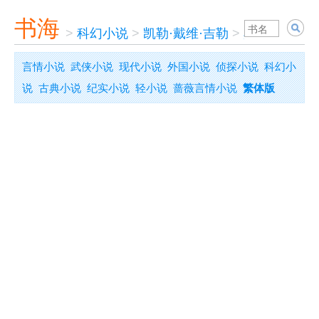
书海
>
科幻小说
>
凯勒·戴维·吉勒
>
黑色隐形者
言情小说
武侠小说
现代小说
外国小说
侦探小说
科幻小
说
古典小说
纪实小说
轻小说
蔷薇言情小说
繁体版