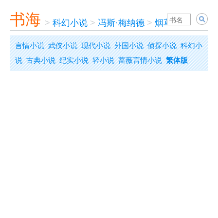
书海
>
科幻小说
>
冯斯·梅纳德
>
烟草语言
言情小说
武侠小说
现代小说
外国小说
侦探小说
科幻小
说
古典小说
纪实小说
轻小说
蔷薇言情小说
繁体版