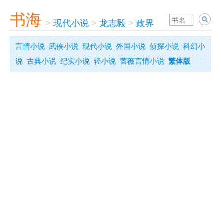
书海
>
现代小说
>
龙志毅
>
政界
言情小说
武侠小说
现代小说
外国小说
侦探小说
科幻小
说
古典小说
纪实小说
轻小说
蔷薇言情小说
繁体版