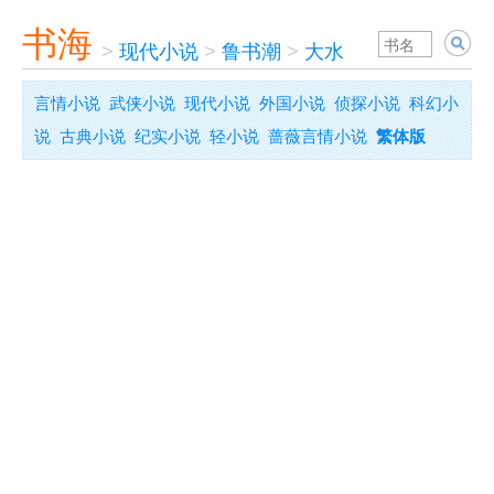
书海
>
现代小说
>
鲁书潮
>
大水
言情小说
武侠小说
现代小说
外国小说
侦探小说
科幻小
说
古典小说
纪实小说
轻小说
蔷薇言情小说
繁体版