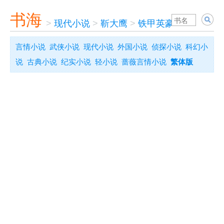
书海
>
现代小说
>
靳大鹰
>
铁甲英豪
言情小说
武侠小说
现代小说
外国小说
侦探小说
科幻小
说
古典小说
纪实小说
轻小说
蔷薇言情小说
繁体版