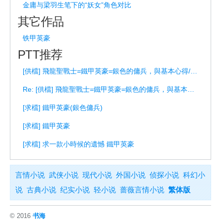
金庸与梁羽生笔下的“妖女”角色对比
其它作品
铁甲英豪
PTT推荐
[供檔] 飛龍聖戰士=鐵甲英豪=銀色的傭兵，與基本心得/士兵心得
Re: [供檔] 飛龍聖戰士=鐵甲英豪=銀色的傭兵，與基本心得/士兵心得
[求檔] 鐵甲英豪(銀色傭兵)
[求檔] 鐵甲英豪
[求檔] 求一款小時候的遺憾 鐵甲英豪
言情小说
武侠小说
现代小说
外国小说
侦探小说
科幻小
说
古典小说
纪实小说
轻小说
蔷薇言情小说
繁体版
© 2016
书海