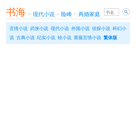
书海
>
现代小说
>
险峰
>
再婚家庭
言情小说
武侠小说
现代小说
外国小说
侦探小说
科幻小
说
古典小说
纪实小说
轻小说
蔷薇言情小说
繁体版