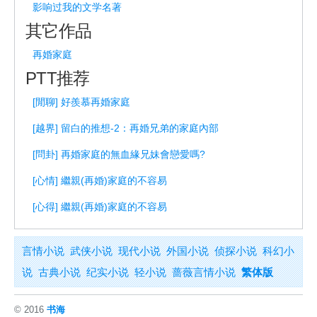
影响过我的文学名著
其它作品
再婚家庭
PTT推荐
[閒聊] 好羨慕再婚家庭
[越界] 留白的推想-2：再婚兄弟的家庭內部
[問卦] 再婚家庭的無血緣兄妹會戀愛嗎?
[心情] 繼親(再婚)家庭的不容易
[心得] 繼親(再婚)家庭的不容易
言情小说
武侠小说
现代小说
外国小说
侦探小说
科幻小
说
古典小说
纪实小说
轻小说
蔷薇言情小说
繁体版
© 2016
书海