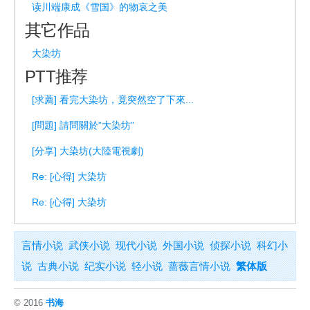
读川端康成《雪国》的物哀之美
其它作品
大染坊
PTT推荐
[求薦] 看完大染坊，竟突然空了下來...
[問題] 請問關於”大染坊”
[分享] 大染坊(大陸電視劇)
Re: [心得] 大染坊
Re: [心得] 大染坊
言情小说
武侠小说
现代小说
外国小说
侦探小说
科幻小
说
古典小说
纪实小说
轻小说
蔷薇言情小说
繁体版
© 2016
书海