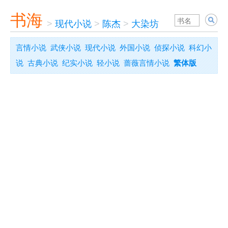
书海
>
现代小说
>
陈杰
>
大染坊
言情小说
武侠小说
现代小说
外国小说
侦探小说
科幻小
说
古典小说
纪实小说
轻小说
蔷薇言情小说
繁体版