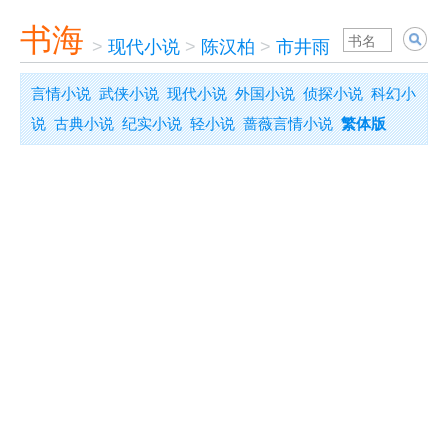
书海
>
现代小说
>
陈汉柏
>
市井雨
言情小说
武侠小说
现代小说
外国小说
侦探小说
科幻小
说
古典小说
纪实小说
轻小说
蔷薇言情小说
繁体版