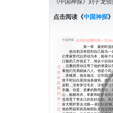
《中国神探》刘子龙侦
点击阅读《
中国神探
中国神探
点击此处翻到第一页(Ho
第一章 最初时选
他当初没有想到自己能当一名
们李家世代以劳动为本，能有个
口饭的工作就足了。他从小自知
，沉重的劳动压弯了他的脊梁以
点
着他们兄弟姐妹六人。他是小四
击
，弄猪菜，他全做过。过年因为
此
饺子时以白菜加油条做馅。他当
处
皮鞋，没有穿过毛衣，没有穿过
翻
衣服。但是，老爹的勤劳美德，
到
心，粗粮布衣，举家和睦的骨肉
前
也培育了李永江的良好品德。再
一
命大熔炉里去冶炼——就好比好钢
页
他在野战军的高炮部队里当过四