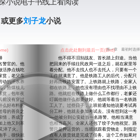
探小说电子书线上看阅读
》或更多
刘子龙
小说
me)
点击此处翻到最后一页(End)
第一章 最初时选择
择
他不得不泪别战友、首长踏上归途。当他
警官的。他
把回来的手续往民政局一送之后，就在家里等
做活挣点钱吃
着分配。他不去找人也不去托人，只要有一个
家贫，老父亲
工作就满意了。他是铁路工人的后代，分配只
劳动的汗水养
好再由铁路安置了。上铁路就上铁路，全家人
儿，拾煤核儿
都在铁路上，他也没有理由也不找理由不上铁
家贫，包年夜
路。他就想在铁路上做什么工作都行，老爹还
兵前没有穿过
叮嘱他做什么都要做好。他就等着当一名铁路
什么好布料的
工人了。过些日子，上班前通知他说要考试再
老母的善良之
分工种，他就去参加考试去。没有想到这一考
亲情，养成了
——他被分到公安处当一名路警。他相当满意
加上他又到革
也相当高兴。全家人还包了饺子为他祝贺。路
又淬了火。
警只是押运货的，当班就跟着货物走，到指定
炮手，很快就
点有人接货就是完成了任务。这个工作如果对