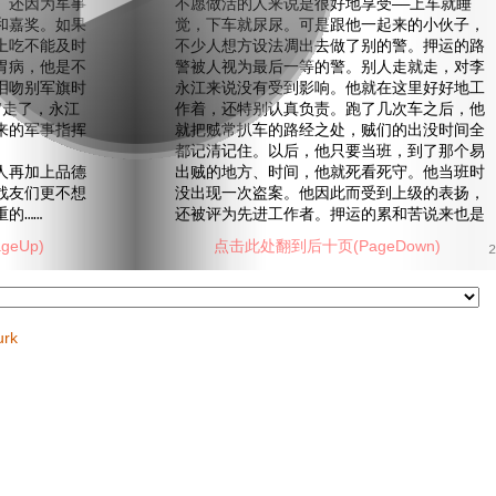
。还因为军事
不愿做活的人来说是很好地享受——上车就睡
和嘉奖。如果
觉，下车就尿尿。可是跟他一起来的小伙子，
上吃不能及时
不少人想方设法凋出去做了别的警。押运的路
胃病，他是不
警被人视为最后一等的警。别人走就走，对李
泪吻别军旗时
永江来说没有受到影响。他就在这里好好地工
“走了，永江
作着，还特别认真负责。跑了几次车之后，他
来的军事指挥
就把贼常扒车的路经之处，贼们的出没时间全
都记清记住。以后，他只要当班，到了那个易
再加上品德
出贼的地方、时间，他就死看死守。他当班时
战友们更不想
没出现一次盗案。他因此而受到上级的表扬，
的……
还被评为先进工作者。押运的累和苦说来也是
eUp)
点击此处翻到后十页(PageDown)
2
urk