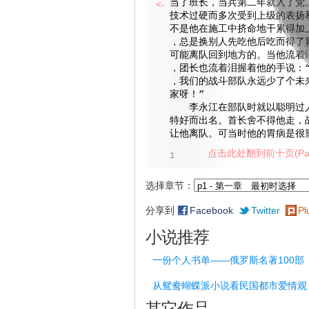
当了班长，当兵第二年就入了党
<-
技术过硬而多次受到上级的表扬
不是他在施工中挤命地干累得加
，总是换别人先吃他后吃而得了
可能离队回到地方的。当他流着
，团长也流着泪握着他的手说：
，我们的战斗部队永远少了个未
家呀！”
李永江在部队时就以聪明过人
特好而出名。首长舍不得他走，
让他离队。可当时他的胃病是很重
点击此处翻到前十页(Pag
1
选择章节：
分享到
Facebook
Twitter
Pl
小说推荐
一份个人书单——俄罗斯名著100部
从鸳鸯蝴蝶派小说看民国都市爱情观
其它作品