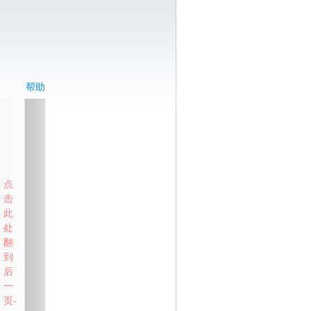
帮助
点
击
此
处
翻
到
后
一
页-