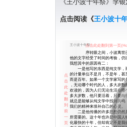
《王小波十年祭》李银
点击阅读《
王小波十
王小波十年祭
点击此处翻到第一页(Ho
序转眼之间，小波离世已
他的文字经受了时间的考验，仍
我想其中的原因有二：
一是他写的东西是纯文学，而
的计量单位不是月，不是年，甚
点
而是百年。如果一个文学家写的
击
，无论哪个时代的人，多大岁数
此
欢读的，因为人们无论生活在哪
处
多大岁数，他只要活着，只要向
翻
就总是能够从纯文学中找到共鸣
到
我们的精神来填补自己的心灵。
前
二是他传播的许多思想仍然是
一
所需要的。这十年也许是中国人
页
化最快的十年，但却肯定不是我