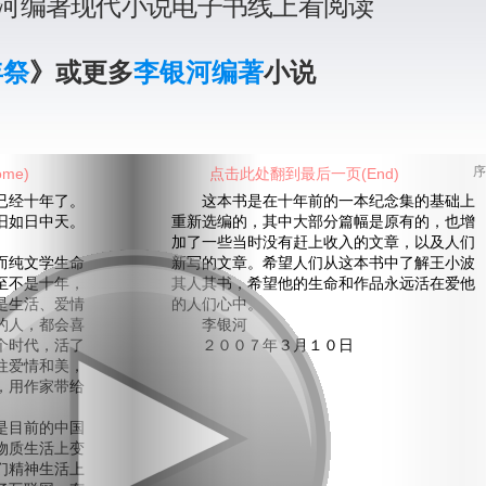
河编著现代小说电子书线上看阅读
年祭
》或更多
李银河编著
小说
me)
点击此处翻到最后一页(End)
序
经十年了。
这本书是在十年前的一本纪念集的基础上
旧如日中天。
重新选编的，其中大部分篇幅是原有的，也增
加了一些当时没有赶上收入的文章，以及人们
纯文学生命
新写的文章。希望人们从这本书中了解王小波
至不是十年，
其人其书，希望他的生命和作品永远活在爱他
是生活、爱情
的人们心中。
的人，都会喜
李银河
个时代，活了
２００７年３月１０日
往爱情和美，
，用作家带给
目前的中国
物质生活上变
们精神生活上