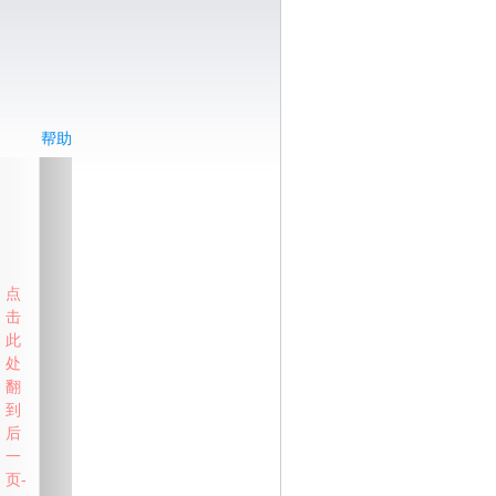
帮助
点
击
此
处
翻
到
后
一
页-