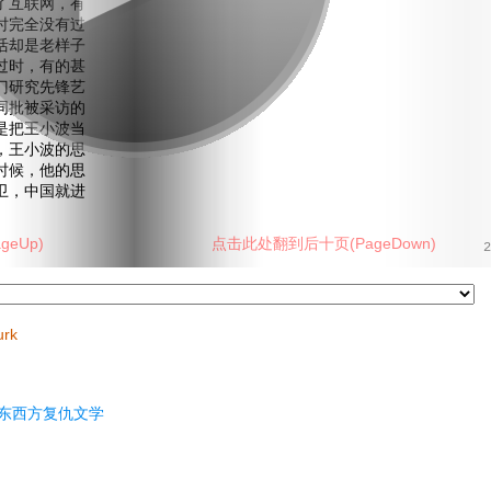
了互联网，有
时完全没有过
活却是老样子
过时，有的甚
门研究先锋艺
同批被采访的
是把王小波当
，王小波的思
时候，他的思
卫，中国就进
eUp)
点击此处翻到后十页(PageDown)
2
urk
东西方复仇文学