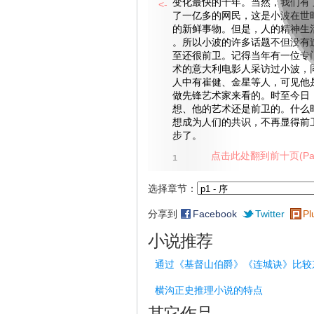
变化最快的十年。当然，我们有
<-
了一亿多的网民，这是小波在世
的新鲜事物。但是，人的精神生
。所以小波的许多话题不但没有
至还很前卫。记得当年有一位专
术的意大利电影人采访过小波，
人中有崔健、金星等人，可见他
做先锋艺术家来看的。时至今日
想、他的艺术还是前卫的。什么
想成为人们的共识，不再显得前
步了。
点击此处翻到前十页(Pag
1
选择章节：
分享到
Facebook
Twitter
Pl
小说推荐
通过《基督山伯爵》《连城诀》比较
横沟正史推理小说的特点
其它作品