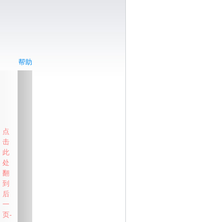
帮助
点
击
此
处
翻
到
后
一
页-