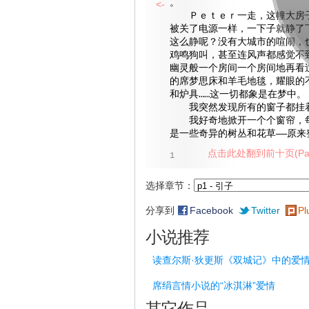
。
<-
Ｐｅｔｅｒ一走，这幢大房子
被关了电源一样，一下子就静了
这么静呢？没有大城市的喧闹，
鸡鸣狗叫，甚至连风声都感觉不
幽灵般一个房间一个房间地再看
的席梦思床和羊毛地毯，耀眼的
和炉具……这一切都象是在梦中。
我突然发现所有的窗子都挂
我好奇地掀开一个个窗帘，每
是一些奇异的树丛和花草——原来
点击此处翻到前十页(Pag
1
选择章节：
分享到
Facebook
Twitter
Pl
小说推荐
读查尔斯·狄更斯《双城记》中的爱
席绢言情小说的“冰淇淋”爱情
其它作品