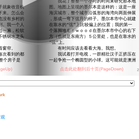
我花了整整一个小时的时间来研究那本地
就象收音机
图。地图上呈现的墨尔本是这样的：这是一座
下来。怎么会
海滨城市，整个城市沿弧形的海湾向两面伸展
也没有乡村的
，形成一弯下弦月的样子。墨尔本市中心就建
到。我一个人
在靠水的“弦”上比较偏上的位置；我的第一
过一遍，松软
个落脚地Ｅｌｗｏｏｄ在墨尔本市中心的右下
不锈钢水龙头
方（也就是东南方）５公里处，也是在靠水的
“弦”上。
着窗帘。
有时间应该去看看大海。我想。
次看到的都
我试着打开电视，一群精壮汉子正挤压在
整个房子是
一起争抢一个椭圆型的小球。这可能就是澳洲
eUp)
点击此处翻到后十页(PageDown)
2
urk
情观