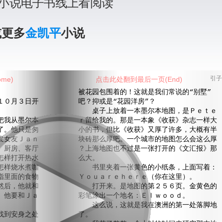
小说电子书线上看阅读
或更多
金凯平
小说
me)
点击此处翻到最后一页(End)
引子
被花园包围着的！这就是我们常说的“别墅”
０月３日开
吧？抑或是“花园洋房”？
桌子上放着一本墨尔本地图，是Ｐｅｔｅ
我从墨尔本
ｒ留给我的。那是一本象《收获》杂志一样大
了。他只是匆
小的书，但比《收获》又厚了许多，大概有半
发女友Ｊａｎ
块砖那么厚吧。一个城市的地图怎么会这么厚
、厨房、客厅
？上海地图也不过是一张打开的《文汇报》那
怎样打开热水
么大。
怎样烧水煮咖
书里夹着一张黄色的小纸条，上面写着：
指里面的食物
Ｙｏｕａｒｅｈｅｒｅ（你在这里）。
然后，他就和
打开来。是地图的第２５６页。金黄色的
。他要和Ｊａ
彩笔涂出一个地名：Ｅｌｗｏｏｄ。
这么说，这就是我在澳洲的第一处落脚地
到安身之处
了。