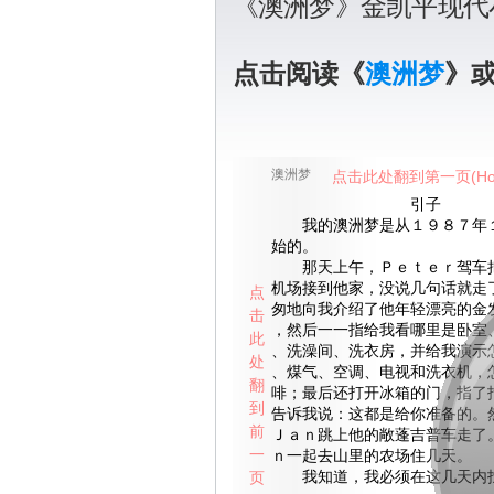
《澳洲梦》金凯平现代
点击阅读《
澳洲梦
》
澳洲梦
点击此处翻到第一页(Ho
引子
我的澳洲梦是从１９８７年１
始的。
那天上午，Ｐｅｔｅｒ驾车把
机场接到他家，没说几句话就走
点
匆地向我介绍了他年轻漂亮的金
击
，然后一一指给我看哪里是卧室
此
、洗澡间、洗衣房，并给我演示
处
、煤气、空调、电视和洗衣机，
翻
啡；最后还打开冰箱的门，指了
到
告诉我说：这都是给你准备的。
前
Ｊａｎ跳上他的敞蓬吉普车走了
一
ｎ一起去山里的农场住几天。
页
我知道，我必须在这几天内找