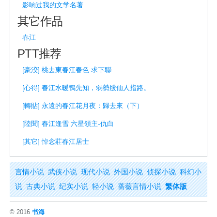
影响过我的文学名著
其它作品
春江
PTT推荐
[豪洨] 桃去東春江春色 求下聯
[心得] 春江水暖鴨先知，弱勢股仙人指路。
[轉貼] 永遠的春江花月夜：歸去來（下）
[陸聞] 春江逢雪 六星領主-仇白
[其它] 悼念莊春江居士
言情小说
武侠小说
现代小说
外国小说
侦探小说
科幻小
说
古典小说
纪实小说
轻小说
蔷薇言情小说
繁体版
© 2016
书海