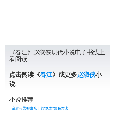
《春江》赵淑侠现代小说电子书线上
看阅读
点击阅读《
春江
》或更多
赵淑侠
小
说
小说推荐
金庸与梁羽生笔下的“妖女”角色对比