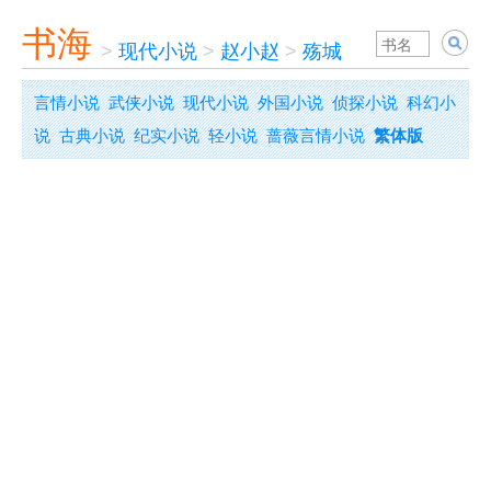
书海
>
现代小说
>
赵小赵
>
殇城
言情小说
武侠小说
现代小说
外国小说
侦探小说
科幻小
说
古典小说
纪实小说
轻小说
蔷薇言情小说
繁体版