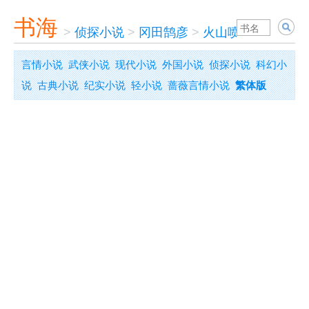
书海
>
侦探小说
>
冈田鹄彦
>
火山喷火口杀人案
言情小说
武侠小说
现代小说
外国小说
侦探小说
科幻小
说
古典小说
纪实小说
轻小说
蔷薇言情小说
繁体版