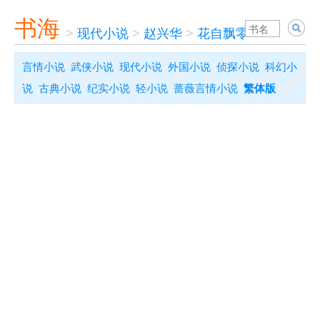
书海
>
现代小说
>
赵兴华
>
花自飘零
言情小说
武侠小说
现代小说
外国小说
侦探小说
科幻小
说
古典小说
纪实小说
轻小说
蔷薇言情小说
繁体版