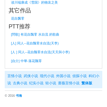
读川端康成《雪国》的物哀之美
其它作品
花自飘零
PTT推荐
[問歌] 有花自飄零 水自流 的歌曲
[人] 同人--花自飄零水自流(天李)
[人 ] 同人--花自飄零水自流(天天與小李)
[自介] 中華-落花飄零
言情小说
武侠小说
现代小说
外国小说
侦探小说
科幻小
说
古典小说
纪实小说
轻小说
蔷薇言情小说
繁体版
© 2016
书海